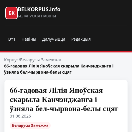
BELKORPUS.info
БК
БЕЛАРУСКІЯ НАВІНЫ
BY1
Навіны
Далучыцца
Рэдакцыя
Корпус
/
Беларусы Замежжа
/
66-гадовая Лілія Яноўская скарыла Канчэнджанга і
ўзняла бел-чырвона-белы сцяг
66-гадовая Лілія Яноўская
скарыла Канчэнджанга і
ўзняла бел-чырвона-белы сцяг
01.06.2026
Беларусы Замежжа