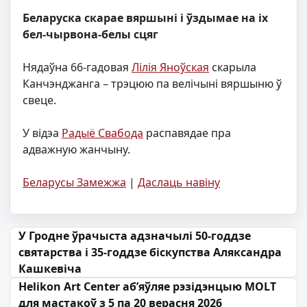
Беларуска скарае вяршыні і ўздымае на іх
бел-чырвона-белы сцяг
Нядаўна 66-гадовая
Лілія Яноўская
скарыла
Канчэнджанга – трэцюю па велічыні вяршыню ў
свеце.
У відэа
Радыё Свабода
распавядае пра
адважную жанчыну.
Беларусы Замежжа
|
Даслаць навіну
Навігацыя па запісах
У Гродне ўрачыста адзначылі 50-годдзе
святарства і 35-годдзе біскупства Аляксандра
Кашкевіча
Helikon Art Center аб’яўляе рэзідэнцыю MOLT
для мастакоў з 5 па 20 верасня 2026