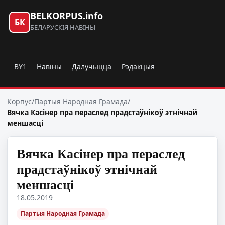
BELKORPUS.info
БК
БЕЛАРУСКІЯ НАВІНЫ
BY1
Навіны
Далучыцца
Рэдакцыя
Корпус
/
Партыя Народная Грамада
/
Вячка Касінер пра пераслед прадстаўнікоў этнічнай
меншасці
Вячка Касінер пра пераслед
прадстаўнікоў этнічнай
меншасці
18.05.2019
Партыя Народная Грамада