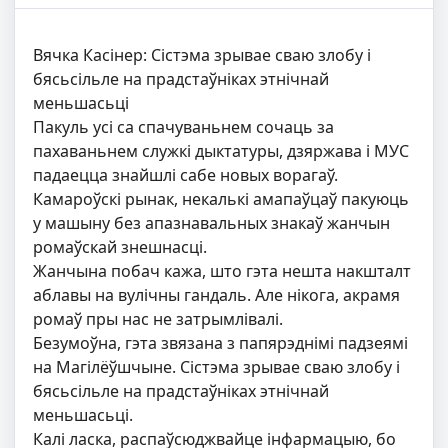
Вячка Касінер: Сістэма зрывае сваю злобу і
бясьсільле на прадстаўніках этнічнай
меньшасьці
Пакуль усі са спачуваньнем сочаць за
пахаваньнем служкі дыктатуры, дзяржава і МУС
падаецца знайшлі сабе новых ворагаў.
Камароўскі рынак, некалькі амапаўцаў пакуюць
у машыну без апазнавальных знакаў жанчын
ромаўскай знешнасці.
Жанчына побач кажа, што гэта нешта накшталт
аблавы на вулічны гандаль. Але нікога, акрамя
ромаў пры нас не затрымлівалі.
Безумоўна, гэта звязана з папярэднімі падзеямі
на Магілёўшчыне. Сістэма зрывае сваю злобу і
бясьсільле на прадстаўніках этнічнай
меньшасьці.
Калі ласка, распаўсюджвайце інфармацыю, бо