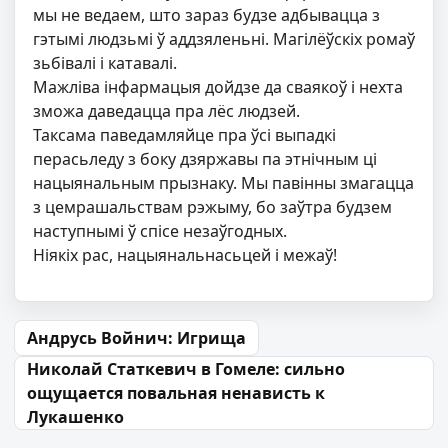
мы не ведаем, што зараз будзе адбывацца з
гэтымі людзьмі ў аддзяленьні. Магілёўскіх ромаў
зьбівалі і катавалі.
Мажліва інфармацыя дойдзе да сваякоў і нехта
зможа даведацца пра лёс людзей.
Таксама паведамляйце пра ўсі выпадкі
перасьледу з боку дзяржавы па этнічным ці
нацыянальным прызнаку. Мы павінны змагацца
з цемрашальствам рэжыму, бо заўтра будзем
наступнымі ў спісе незаўгодных.
Ніякіх рас, нацыянальнасьцей і межаў!
Навігацыя па запісах
Андрусь Войнич: Игрища
Николай Статкевич в Гомеле: сильно
ощущается повальная ненависть к
Лукашенко