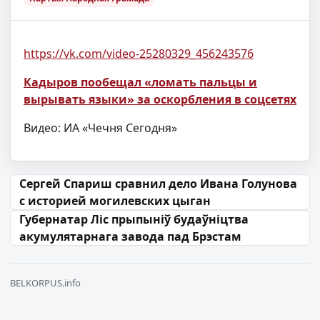
https://vk.com/video-25280329_456243576
Кадыров пообещал «ломать пальцы и
вырывать языки» за оскорбления в соцсетях
Видео: ИА «Чечня Сегодня»
Навігацыя па запісах
Сергей Спариш сравнил дело Ивана Голунова
с историей могилевских цыган
Губернатар Ліс прыпыніў будаўніцтва
акумулятарнага завода пад Брэстам
BELKORPUS.info