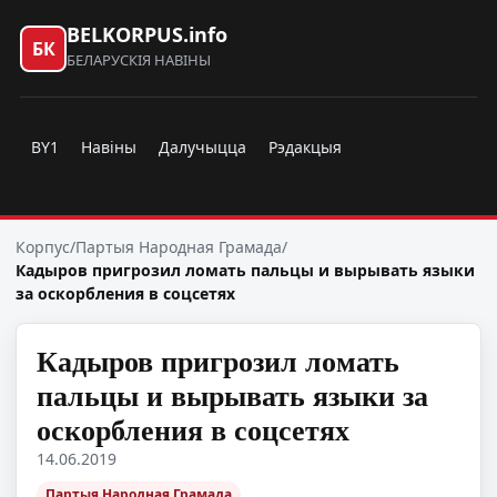
BELKORPUS.info
БК
БЕЛАРУСКІЯ НАВІНЫ
BY1
Навіны
Далучыцца
Рэдакцыя
Корпус
/
Партыя Народная Грамада
/
Кадыров пригрозил ломать пальцы и вырывать языки
за оскорбления в соцсетях
Кадыров пригрозил ломать
пальцы и вырывать языки за
оскорбления в соцсетях
14.06.2019
Партыя Народная Грамада