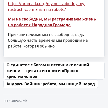
https://hramada.org/my-ne-svobodny-my-
rastrachivaem-zhizn-na-rabote/
Мы не свободны, мы растрачиваем жизнь
на работе > Народная Грамада
При капитализме мы не свободны, ведь
большую часть времени мы проводим на
работе, которая обычно
Навігацыя па запісах
О единстве с Богом и источнике вечной
жизни — цитата из книги «Просто
христианство»
Андрусь Войнич: ребята, мы нищий народ
BELKORPUS.info