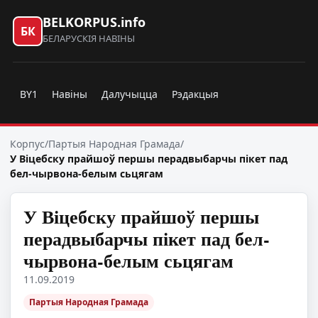
BELKORPUS.info
БК
БЕЛАРУСКІЯ НАВІНЫ
BY1
Навіны
Далучыцца
Рэдакцыя
Корпус
/
Партыя Народная Грамада
/
У Віцебску прайшоў першы перадвыбарчы пікет пад
бел-чырвона-белым сьцягам
У Віцебску прайшоў першы
перадвыбарчы пікет пад бел-
чырвона-белым сьцягам
11.09.2019
Партыя Народная Грамада