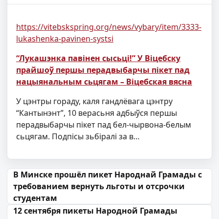
https://vitebskspring.org/news/vybary/item/3333-
lukashenka-pavinen-systsi
“Лукашэнка павінен сысьці!” У Віцебску
прайшоў першы перадвыбарчы пікет пад
нацыянальным сьцягам – Віцебская вясна
У цэнтры гораду, каля гандлёвага цэнтру
“Кантынэнт”, 10 верасьня адбыўся першы
перадвыбарчы пікет пад бел-чырвона-белым
сьцягам. Подпісы зьбіралі за в…
Навігацыя па запісах
В Минске прошёл пикет Народнай Грамады с
требованием вернуть льготы и отсрочки
студентам
12 сентября пикеты Народной Грамады