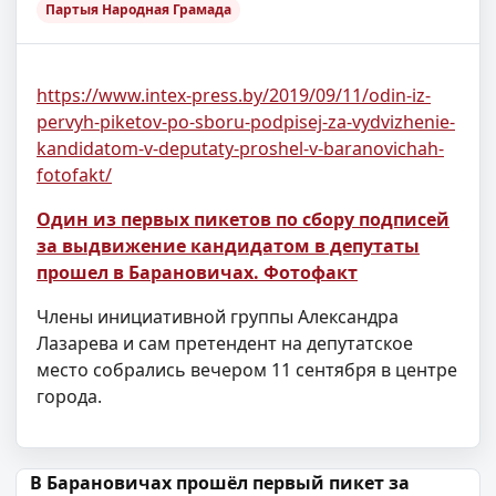
Партыя Народная Грамада
https://www.intex-press.by/2019/09/11/odin-iz-
pervyh-piketov-po-sboru-podpisej-za-vydvizhenie-
kandidatom-v-deputaty-proshel-v-baranovichah-
fotofakt/
Один из первых пикетов по сбору подписей
за выдвижение кандидатом в депутаты
прошел в Барановичах. Фотофакт
Члены инициативной группы Александра
Лазарева и сам претендент на депутатское
место собрались вечером 11 сентября в центре
города.
Навігацыя па запісах
В Барановичах прошёл первый пикет за