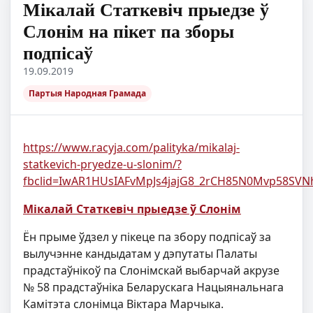
Мікалай Статкевіч прыедзе ў
Слонім на пікет па зборы
подпісаў
19.09.2019
Партыя Народная Грамада
https://www.racyja.com/palityka/mikalaj-
statkevich-pryedze-u-slonim/?
fbclid=IwAR1HUsIAFvMpJs4jajG8_2rCH85N0Mvp58SV
Мікалай Статкевіч прыедзе ў Слонім
Ён прыме ўдзел у пікеце па збору подпісаў за
вылучэнне кандыдатам у дэпутаты Палаты
прадстаўнікоў па Слонімскай выбарчай акрузе
№ 58 прадстаўніка Беларускага Нацыянальнага
Камітэта слонімца Віктара Марчыка.