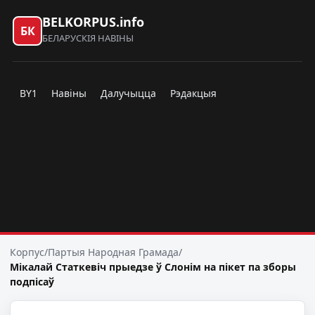
BELKORPUS.info
БК
БЕЛАРУСКІЯ НАВІНЫ
BY1
Навіны
Далучыцца
Рэдакцыя
Корпус
/
Партыя Народная Грамада
/
Мікалай Статкевіч прыедзе ў Слонім на пікет па зборы
подпісаў