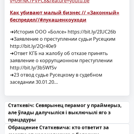
v=09rNK7PVPC8&feature=youtu.be
Как убивают малый бизнес // «Законный»
беспредел//#лукашенкоуходи
➜История ООО «Болсе» https://bit.ly/2IUC26b
➜Заявление о преступлении судьи Русецким
http://bit.ly/2Qr40e9
➜Ответ КГБ на жалобу об отказе принять
заявление о коррупционном преступлении
http://bit.ly/3b5WfSv
➜23 отвод судье Русецкому в судебном
заседании 30.01.20…
Навігацыя па запісах
Статкевіч: Севярынец перамог у праймерыз,
але ўлады далучыліся і выключылі яго з
працэдуры
Обращение Статкевича: кто ответит за