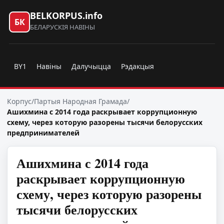
BELKORPUS.info
БК
БЕЛАРУСКІЯ НАВІНЫ
BY1
Навіны
Далучыцца
Рэдакцыя
Корпус
/
Партыя Народная Грамада
/
Ашихмина с 2014 года раскрывает коррупционную
схему, через которую разорены тысячи белорусских
предпринимателей
Ашихмина с 2014 года
раскрывает коррупционную
схему, через которую разорены
тысячи белорусских