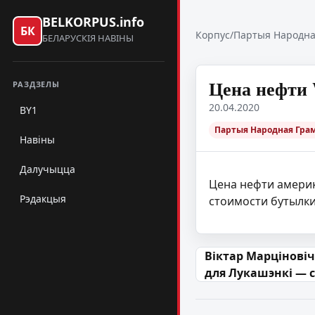
BELKORPUS.info
БК
Корпус
/
Партыя Народна
БЕЛАРУСКІЯ НАВІНЫ
Цена нефти 
РАЗДЗЕЛЫ
20.04.2020
BY1
Партыя Народная Гра
Навіны
Далучыцца
Цена нефти америк
Рэдакцыя
стоимости бутылки
Навігацыя па
Віктар Марціновіч
для Лукашэнкі — 