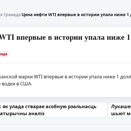
я Грамада
/
Цена нефти WTI впервые в истории упала ниже 1 
WTI впервые в истории упала ниже 1 
мада
анской марки WTI впервые в истории упала ниже 1 долл
 водки в США.
 запісах
: як улада стварае асобную рэальнасць
Лукашен
сатырычны аналіз
шьют м