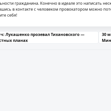
ьности гражданина. Конечно в идеале это написать нес
авшись в контакте с человеком провокатором можно пот
ите себя!
 запісах
ч: Лукашенко прозевал Тихановского —
30 м
стных планах
Мин