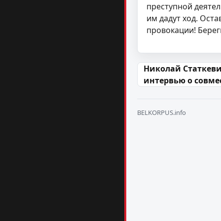
преступной деятел
им дадут ход. Ост
провокации! Берег
Навігацыя па
Николай Статкеви
интервью о совме
BELKORPUS.info