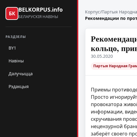
BELKORPUS.info
Корпус
/
Партыя Народна
БК
БЕЛАРУСКІЯ НАВІНЫ
Рекомендации по прот
Рекомендаци
РАЗДЗЕЛЫ
кольцо, пр
BY1
30.05.2020
Навіны
Партыя Народная Гра
Далучыцца
Рэдакцыя
Приемы противоде
Просто игнорируйт
провокатора живой
информации, видео
скручивания прово
нецензурной брань
заберёт своего пр