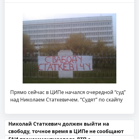
Прямо сейчас в ЦИПе начался очередной “суд”
над Николаем Статкевичем. “Судят” по скайпу
Навігацыя па запісах
Николай Статкевич должен выйти на
свободу, точное время в ЦИПе не сообщают