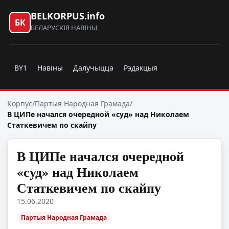
BELKORPUS.info
БК
БЕЛАРУСКІЯ НАВІНЫ
BY1
Навіны
Далучыцца
Рэдакцыя
Корпус
/
Партыя Народная Грамада
/
В ЦИПе начался очередной «суд» над Николаем
Статкевичем по скайпу
В ЦИПе начался очередной
«суд» над Николаем
Статкевичем по скайпу
15.06.2020
Партыя Народная Грамада