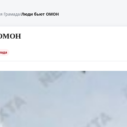
я Грамада
/
Люди бьют ОМОН
 ОМОН
мада