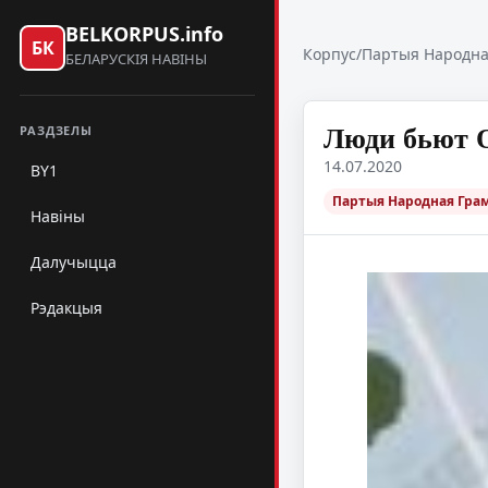
BELKORPUS.info
БК
Корпус
/
Партыя Народна
БЕЛАРУСКІЯ НАВІНЫ
Люди бьют
РАЗДЗЕЛЫ
14.07.2020
BY1
Партыя Народная Гра
Навіны
Далучыцца
Рэдакцыя