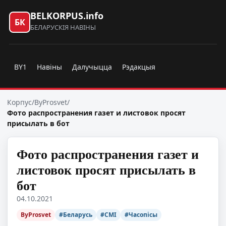
BELKORPUS.info
БК
БЕЛАРУСКІЯ НАВІНЫ
BY1
Навіны
Далучыцца
Рэдакцыя
Корпус
/
ByProsvet
/
Фото распространения газет и листовок просят
присылать в бот
Фото распространения газет и
листовок просят присылать в
бот
04.10.2021
ByProsvet
#Беларусь
#СМІ
#Часопісы