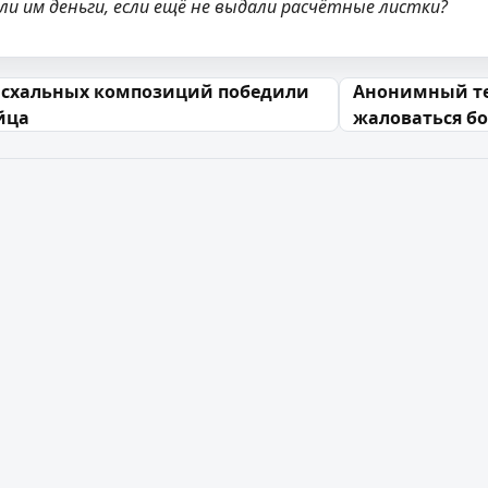
и им деньги, если ещё не выдали расчётные листки?
 запісах
асхальных композиций победили
Анонимный тел
йца
жаловаться б