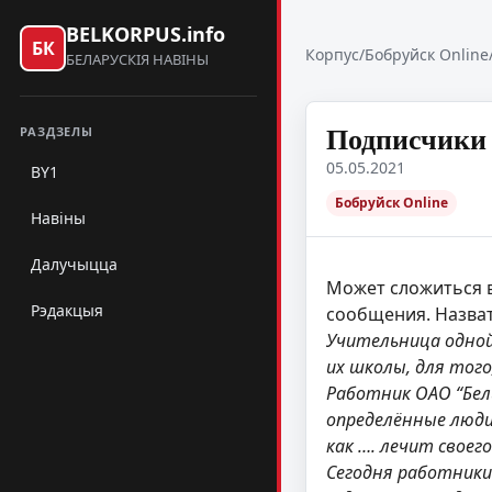
BELKORPUS.info
БК
Корпус
/
Бобруйск Online
БЕЛАРУСКІЯ НАВІНЫ
Подписчики 
РАЗДЗЕЛЫ
05.05.2021
BY1
Бобруйск Online
Навіны
Далучыцца
Может сложиться в
Рэдакцыя
сообщения. Назват
Учительница одной
их школы, для тог
Работник ОАО “Белш
определённые люди
как …. лечит свое
Сегодня работники