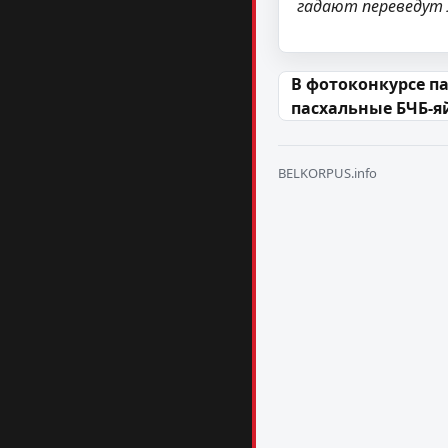
гадают переведут л
Навігацыя па
В фотоконкурсе п
пасхальные БЧБ-я
BELKORPUS.info