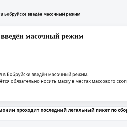
/
В Бобруйске введён масочный режим
 введён масочный режим
я в Бобруйске введён масочный режим.
тся обязательно носить маску в местах массового скоп
 запісах
монии проходит последний легальный пикет по сбо