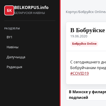
BELKORPUS.info
БК
Корпус
/
Бобруйск Online
БЕЛАРУСКІЯ НАВІНЫ
В Бобруйске
РАЗДЗЕЛЫ
19.06.2020
BY1
Бобруйск Online
Навіны
Далучыцца
С сегодняшнего дн
Рэдакцыя
Бобруйчанам придё
#COVID19
Навігацыя па
В Минске у филар
подписей