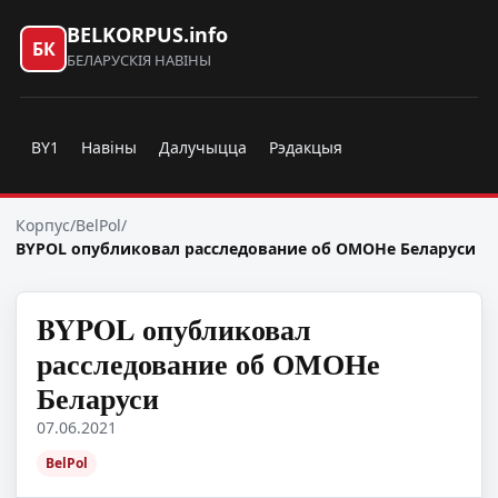
BELKORPUS.info
БК
БЕЛАРУСКІЯ НАВІНЫ
BY1
Навіны
Далучыцца
Рэдакцыя
Корпус
/
BelPol
/
BYPOL опубликовал расследование об ОМОНе Беларуси
BYPOL опубликовал
расследование об ОМОНе
Беларуси
07.06.2021
BelPol