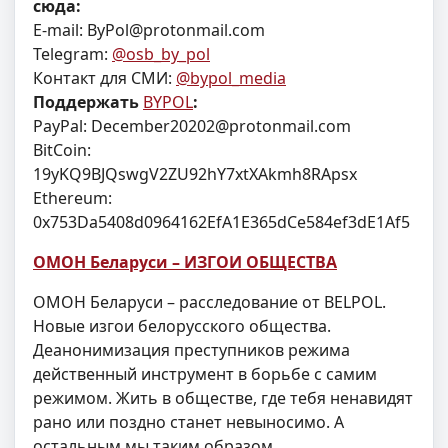
сюда:
E-mail:
ByPol@protonmail.com
Telegram:
@osb_by_pol
Контакт для СМИ:
@bypol_media
Поддержать
BYPOL
:
PayPal:
December20202@protonmail.com
BitCoin:
19yKQ9BJQswgV2ZU92hY7xtXAkmh8RApsx
Ethereum:
0x753Da5408d0964162EfA1E365dCe584ef3dE1Af5
ОМОН Беларуси – ИЗГОИ ОБЩЕСТВА
ОМОН Беларуси – расследование от BELPOL.
Новые изгои белорусского общества.
Деанонимизация преступников режима
действенный инструмент в борьбе с самим
режимом. Жить в обществе, где тебя ненавидят
рано или поздно станет невыносимо. А
остальным мы таким образом…